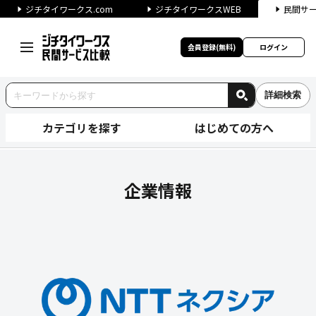
ジチタイワークス.com
ジチタイワークスWEB
民間サ
会員登録(無料)
ログイン
詳細検索
カテゴリを探す
はじめての方へ
株式会社NTTネクシアの企業
企業情報