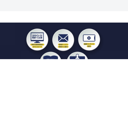
私たちジチタイワークスは、「自治体で働く“コトとヒト”を元気に。」をコンセプ
トに、自治体職員を応援する様々なサービスを展開しています。「ジチタイワーク
ス会員」とは、それらのサービスおよび特典を受けられるメンバーのこと。現役の
自治体職員および地方議会関係者限定で登録（無料）できます。
「ジチタイワークス民間サービス比較」で資料や比較表をダウンロード