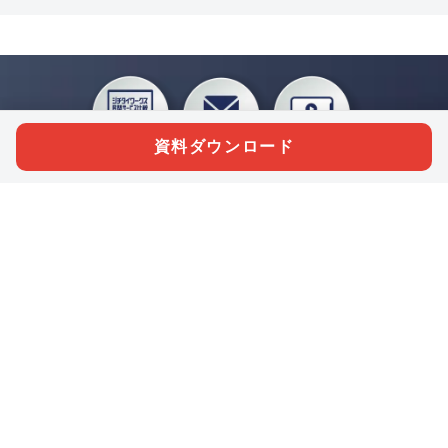
資料ダウンロード
私たちジチタイワークスは、「自治体で働く“コトとヒト”を元気に。」をコンセプ
トに、自治体職員を応援する様々なサービスを展開しています。「ジチタイワーク
ス会員」とは、それらのサービスおよび特典を受けられるメンバーのこと。現役の
自治体職員および地方議会関係者限定で登録（無料）できます。
「ジチタイワークス民間サービス比較」で資料や比較表をダウンロード
行政マガジン「ジチタイワークス」を毎号無料でお届け