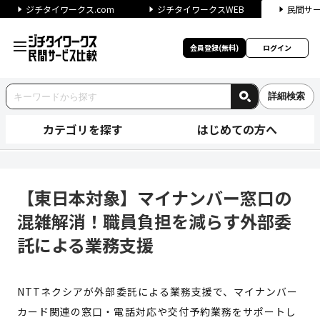
ジチタイワークス.com
ジチタイワークスWEB
民間サ
会員登録(無料)
ログイン
詳細検索
カテゴリを探す
はじめての方へ
【東日本対象】マイナンバー窓
【東日本対象】マイナンバー窓口の
混雑解消！職員負担を減らす外部委
託による業務支援
NTTネクシアが外部委託による業務支援で、マイナンバー
カード関連の窓口・電話対応や交付予約業務をサポートし