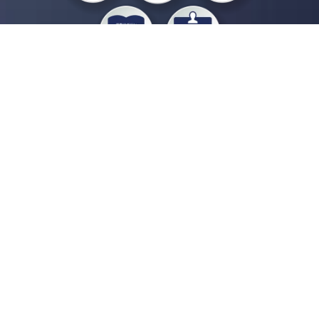
私たちジチタイワークスは、「自治体で働く“コトとヒト”を元気に。」をコンセプ
トに、自治体職員を応援する様々なサービスを展開しています。「ジチタイワーク
ス会員」とは、それらのサービスおよび特典を受けられるメンバーのこと。現役の
自治体職員および地方議会関係者限定で登録（無料）できます。
「ジチタイワークス民間サービス比較」で資料や比較表をダウンロード
行政マガジン「ジチタイワークス」を毎号無料でお届け
業務に役立つセミナーやイベントなど各種サービス情報のご案内
”ジバラ名刺”にサヨナラ！お好みデザインでの名刺作成
会員登録はこちら
自社サービスの掲載を
希望される企業様はこちら