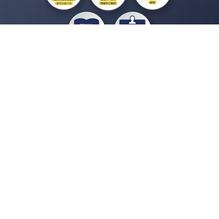
私たちジチタイワークスは、「自治体で働く“コトとヒト”を元気に。」をコンセプ
トに、自治体職員を応援する様々なサービスを展開しています。「ジチタイワーク
ス会員」とは、それらのサービスおよび特典を受けられるメンバーのこと。現役の
自治体職員および地方議会関係者限定で登録（無料）できます。
「ジチタイワークス民間サービス比較」で資料や比較表をダウンロード
行政マガジン「ジチタイワークス」を毎号無料でお届け
業務に役立つセミナーやイベントなど各種サービス情報のご案内
”ジバラ名刺”にサヨナラ！お好みデザインでの名刺作成
会員登録はこちら
自社サービスの掲載を