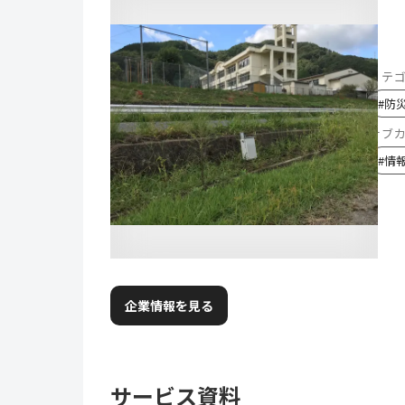
カテ
#
防
サブ
#
情
企業情報を見る
サービス資料