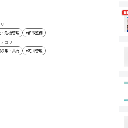
N
ゴリ
災・危機管理
#
都市整備
カテゴリ
報収集・共有
#
河川管理