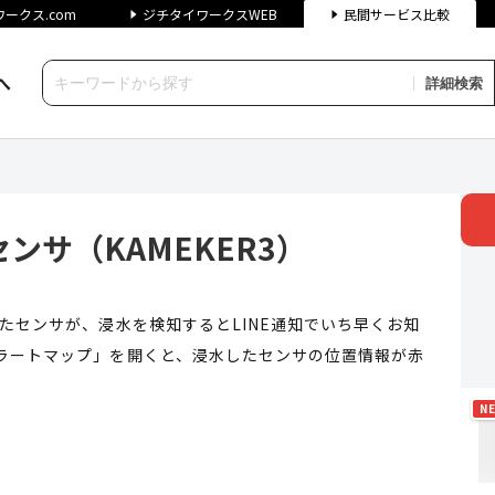
ークス.com
ジチタイワークスWEB
民間サービス比較
へ
詳細検索
KAMEKER3） | ジチタイ
ンサ（KAMEKER3）
したセンサが、浸水を検知するとLINE通知でいち早くお知
アラートマップ」を開くと、浸水したセンサの位置情報が赤
N