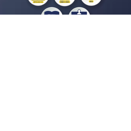
私たちジチタイワークスは、「自治体で働く“コトとヒト”を元気に。」をコンセプ
トに、自治体職員を応援する様々なサービスを展開しています。「ジチタイワーク
ス会員」とは、それらのサービスおよび特典を受けられるメンバーのこと。現役の
自治体職員および地方議会関係者限定で登録（無料）できます。
「ジチタイワークス民間サービス比較」で資料や比較表をダウンロード
行政マガジン「ジチタイワークス」を毎号無料でお届け
業務に役立つセミナーやイベントなど各種サービス情報のご案内
”ジバラ名刺”にサヨナラ！お好みデザインでの名刺作成
会員登録はこちら
自社サービスの掲載を