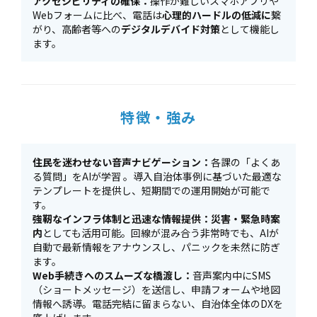
アクセシビリティの確保：
操作が難しいスマホアプリや
Webフォームに比べ、電話は
心理的ハードルの低減に
繋
がり、高齢者等への
デジタルデバイド対策
として機能し
ます。
特徴・強み
住民を迷わせない音声ナビゲーション：
各課の「よくあ
る質問」をAIが学習 。導入自治体事例に基づいた最適な
テンプレートを提供し、短期間での運用開始が可能で
す。
強靭なインフラ体制と迅速な情報提供：災害・緊急時案
内
としても活用可能。回線が混み合う非常時でも、AIが
自動で最新情報をアナウンスし、パニックを未然に防ぎ
ます。
Web手続きへのスムーズな橋渡し：
音声案内中にSMS
（ショートメッセージ）を送信し、申請フォームや地図
情報へ誘導。電話完結に留まらない、自治体全体のDXを