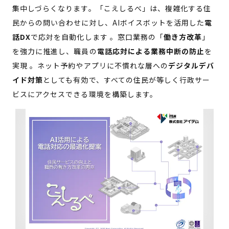
集中しづらくなります。「こえしるべ」は、複雑化する住
民からの問い合わせに対し、AIボイスボットを活用した
電
話DX
で応対を自動化します 。窓口業務の「
働き方改革
」
を強力に推進し、職員の
電話応対による業務中断の防止
を
実現 。ネット予約やアプリに不慣れな層への
デジタルデバ
イド対策
としても有効で、すべての住民が等しく行政サー
ビスにアクセスできる環境を構築します。