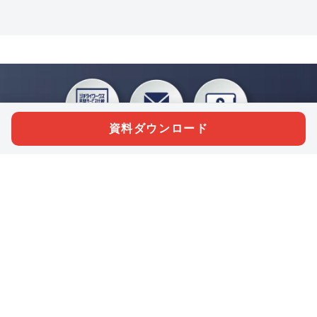
資料ダウンロード
私たちジチタイワークスは、「自治体で働く“コトとヒト”を元気に。」をコンセプ
トに、自治体職員を応援する様々なサービスを展開しています。「ジチタイワーク
ス会員」とは、それらのサービスおよび特典を受けられるメンバーのこと。現役の
自治体職員および地方議会関係者限定で登録（無料）できます。