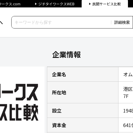
ークス.com
ジチタイワークスWEB
民間サービス比較
へ
詳細検索
ジチタイワークス民間サービス
企業情報
企業名
オム
港区
所在地
7F
設立
19
資本金
64