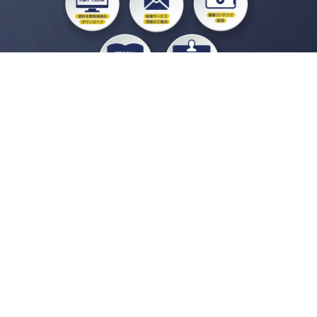
私たちジチタイワークスは、「自治体で働く“コトとヒト”を元気に。」をコンセプ
トに、自治体職員を応援する様々なサービスを展開しています。「ジチタイワーク
ス会員」とは、それらのサービスおよび特典を受けられるメンバーのこと。現役の
自治体職員および地方議会関係者限定で登録（無料）できます。
「ジチタイワークス民間サービス比較」で資料や比較表をダウンロード
行政マガジン「ジチタイワークス」を毎号無料でお届け
業務に役立つセミナーやイベントなど各種サービス情報のご案内
”ジバラ名刺”にサヨナラ！お好みデザインでの名刺作成
会員登録はこちら