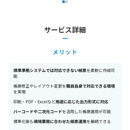
サービス詳細
メリット
標準準拠システムでは対応できない帳票
を柔軟に作成可
能
帳票修正やレイアウト変更を
職員自身で対応できる環境
を実現
印刷・PDF・Excelなど
用途に応じた出力形式に対応
バーコードや二次元コード
を活用した帳票運用が可能
標準化後も
現場業務に合わせた帳票運用
を継続できる