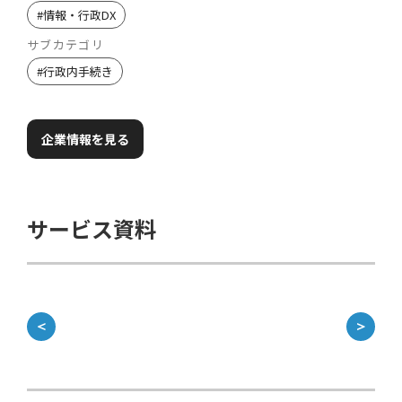
#
情報・行政DX
サブカテゴリ
#
行政内手続き
企業情報を見る
サービス資料
資
＜
＞