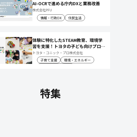
AI-OCRで進める庁内DXと業務改善
株式会社PFU
情報・行政DX
住民生活
体験に特化したSTEAM教育、環境学
習を支援！トヨタの子ども向けプログ
ラムで 社会や将来について楽しく学
トヨタ・コニック・プロ株式会社
べる体験機会を創出
子育て支援
環境・エネルギー
教育文化・スポーツ
特集