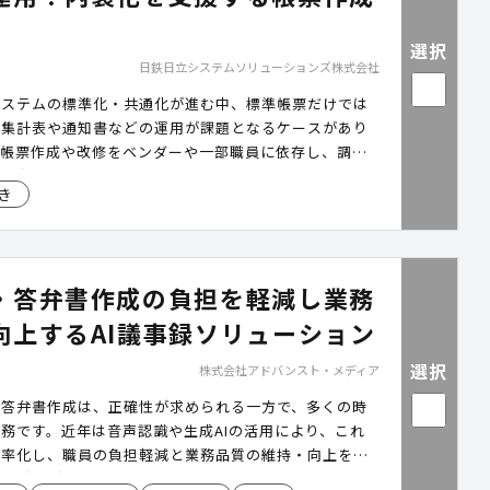
選択
日鉄日立システムソリューションズ株式会社
システムの標準化・共通化が進む中、標準帳票だけでは
い集計表や通知書などの運用が課題となるケースがあり
、帳票作成や改修をベンダーや一部職員に依存し、調整
向もあります。「PaplesReports（パピレスレポー
き
準拠システムから出力されるCSVデータを活用し、職
票を設計・出力できるため、標準化後の帳票運用の効率
の推進を支援します。
・答弁書作成の負担を軽減し業務
向上するAI議事録ソリューション
選択
株式会社アドバンスト・メディア
や答弁書作成は、正確性が求められる一方で、多くの時
務です。近年は音声認識や生成AIの活用により、これ
効率化し、職員の負担軽減と業務品質の維持・向上を両
組みが広がっています。議事録ソリューション