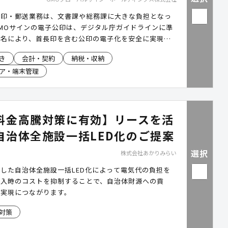
押印・郵送業務は、文書課や総務課に大きな負担となっ
MOサインの電子公印は、デジタル庁ガイドラインに準
署名により、首長印を含む公印の電子化を安全に実現し
KIの課題を解消しつつ、既存システムとの連携やリモート
き
会計・契約
納税・収納
応。文書交付の効率化を強力に後押しし、庁内事務の確
ア・端末管理
ル化を支援します。
料金高騰対策に有効】リースを活
自治体全施設一括LED化のご提案
選択
株式会社あかりみらい
した自治体全施設一括LED化によって電気代の負担を
導入時のコストを抑制することで、自治体財源への貢
の実現につながります。
対策