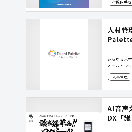
行政内手続
「AmiVo
支援し、議
ロード資料で
用シーンを
人材管理
Pale
あらゆる人
オールイン
人事管理
AI音
DX「