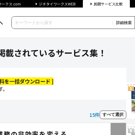
ークス.com
ジチタイワークスWEB
民間サービス比較
へ
詳細検索
掲載されているサービス集！｜ジ
4に掲載されているサービス集！
の資料を一括ダウンロード ]
す。
15
件
すべて選択
業務の非効率を変える