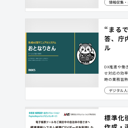
情報収集・
“まる
答、庁
ル
DX推進や働
せ対応の効
時の業務習
りません。「
デジタル人
成AIが学習
ルシステムで
業務負担軽
標準化
作成・