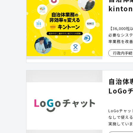
kint
【36,00
必要なシス
率業務を改
行政内手続
自治体
LoGo
LoGoチャ
なしで使え
実施してい