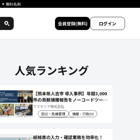
無料名刺
会員登録(無料)
ログイン
チタイワークス民間サービス比較
人気ランキング
【熊本県人吉市 導入事例】年間3,000
件の鳥獣捕獲報告をノーコードツール
でアプリ化し、月50時間の庁内作業
アステリア株式会社
を削減
防災・危機管理
情報・行政DX
産業振興・農林水産
紙帳票の入力・確認業務を効率化！