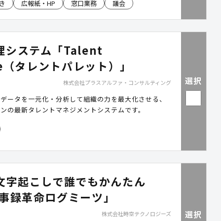
き
広報紙・HP
窓口業務
議会
ice®」は、文字起こしから要約・文章作成までを一体的に
事録作成にとどまらない業務改善を実現します。ダウン
は、全国16団体での具体的な削減効果や運用方法、活
ご確認いただけます。
システム「Talent
tte（タレントパレット）」
選択
株式会社プラスアルファ・コンサルティング
材データを一元化・分析して組織の力を最大化させる、
ワンの最新タレントマネジメントシステムです。
声文字起こしで誰でもかんたん
議事録革命ログミーツ」
選択
株式会社時空テクノロジーズ