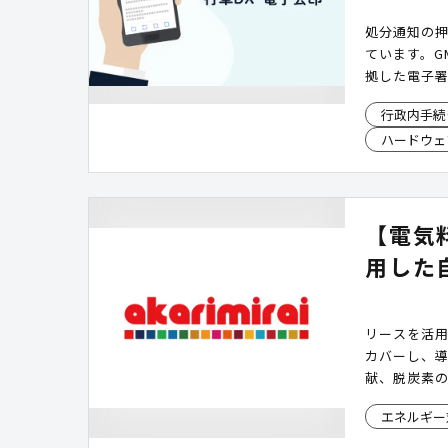
処分通知の
ています。G
拠した電子
ます。LGP
行政内手続
署名にも対
ハードウェ
実なデジタ
【電気
用した
リースを活用
カバーし、
献、脱炭素
エネルギー