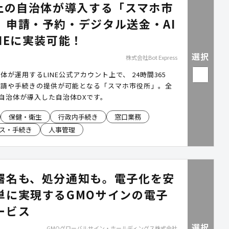
以上の自治体が導入する「スマホ市
。申請・予約・デジタル送金・AI
NEに実装可能！
選択
株式会社Bot Express
体が運用するLINE公式アカウント上で、 24時間365
申請や手続きの提供が可能となる「スマホ市役所」。全
の自治体が導入した自治体DXです。
保健・衛生
行政内手続き
窓口業務
ス・手続き
人事管理
署名も、処分通知も。電子化を安
単に実現するGMOサインの電子
ービス
選択
GMOグローバルサイン・ホールディングス株式会社