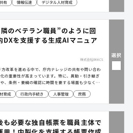
共有
情報伝達
デジタル人材育成
で隣のベテラン職員”のように回
内DXを支援する生成AIマニュア
選択
株式会社RKKCS
き方改革を進める中で、庁内ナレッジの共有や問い合わ
率化の重要性が高まっています。特に、異動・引き継ぎ
熟や、条例・要綱の確認に時間を要する場面も少なくあ
おとなりさん」は、庁内のWord・PDF・Q&Aなどを生
材育成
行政内手続き
人事管理
庶務
し、職員の質問へ根拠付きで回答する生成AI型マニュア
す。情報検索や業務確認の効率化を通じて、庁内DXと
減を支援します。
後も必要な独自帳票を職員主体で
運用！内製化を支援する帳票作成