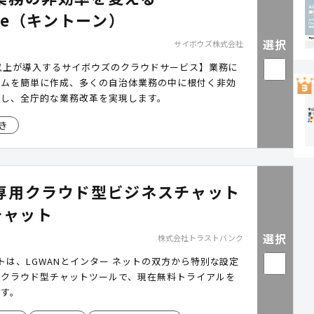
one（キントーン）
選択
サイボウズ株式会社
0社以上が導入するサイボウズのクラウドサービス】業務に
テムを簡単に作成、多くの自治体業務の中に根付く非効
善し、全庁的な業務改革を実現します。
き
専用クラウド型ビジネスチャット
チャット
選択
株式会社トラストバンク
ットは、LGWANとインター ネットの双方から特別な設定
るクラウド型チャットツールで、現在無料トライアルを
ます。