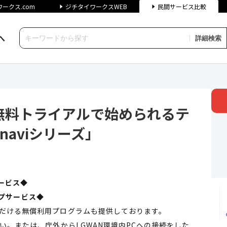
ークス.com
ジチタイワークスWEB
民間サービス比較
へ
詳細検索
イアルで始められるテレワークシ
無料トライアルで始められるテ
naviシリーズ」
サービス◆
トップサービス◆
ただける無償利用プログラムも提供しております。
い。または、庁外からLGWAN環境内PCへの接続をした