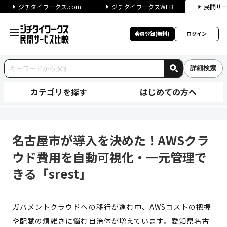
ジチタイワークス.com
ジチタイワークスWEB
民間サ
会員登録(無料)
ログイン
詳細検索
カテゴリを探す
はじめての方へ
名古屋市が導入を決めた！AWS
名古屋市が導入を決めた！AWSクラ
ウド費用を自動可視化・一元管理で
きる「srest」
ガバメントクラウドへの移行が進む中、AWSコストの把握
や配賦の煩雑さに悩む自治体が増えています。愛知県名古