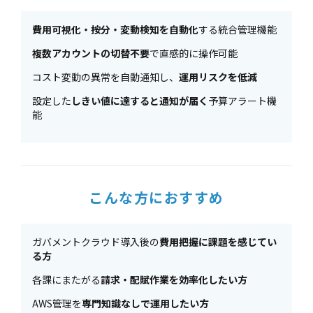
費用可視化・按分・変動検知を自動化
する統合管理機能
複数アカウントの切替不要
で直感的に操作可能
コスト変動の異常を自動通知し、
運用リスクを低減
設定した
しきい値に達すると通知が届く
予算アラート機
能
こんな方におすすめ
ガバメントクラウド導入後の
費用把握に課題を感じてい
る方
各課にまたがる
請求・配賦作業を効率化したい方
AWS管理を
専門知識なしで運用したい方