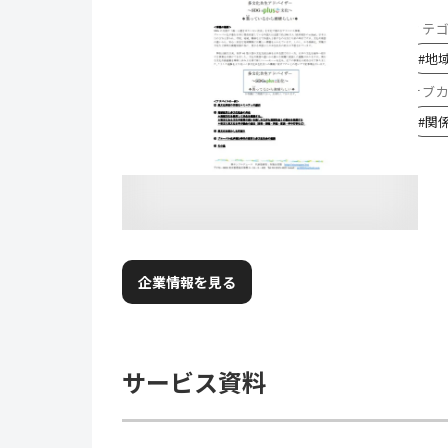
カテ
#
地
サブ
#
関
企業情報を見る
サービス資料