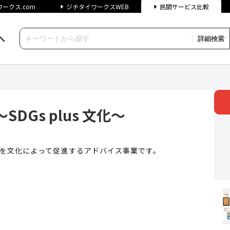
ークス.com
ジチタイワークスWEB
民間サービス比較
へ
詳細検索
 plus 文化～ | ジチタイワ
DGs plus 文化～
」を文化によって促進するアドバイス事業です。