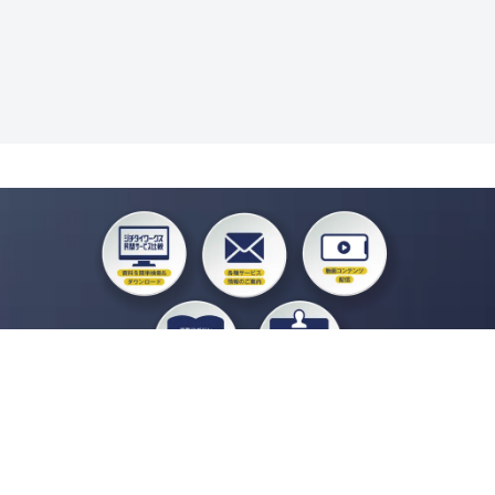
私たちジチタイワークスは、「自治体で働く“コトとヒト”を元気に。」をコンセプ