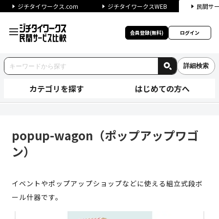
ジチタイワークス.com
ジチタイワークスWEB
民間サ
会員登録(無料)
ログイン
詳細検索
カテゴリを探す
はじめての方へ
popup-wagon（ポップア
popup-wagon（ポップアップワゴ
ン）
イベントやポップアップショップなどに使える組立式段ボ
ール什器です。