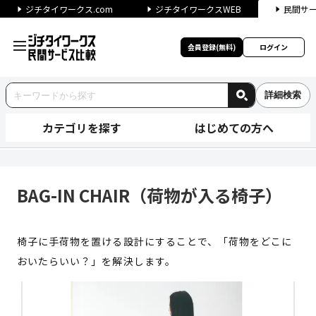
ジチタイワークス.com
ジチタイワークスWEB
民間サ
会員登録(無料)
ログイン
詳細検索
カテゴリを探す
はじめての方へ
BAG-IN CHAIR（荷物が入
BAG-IN CHAIR（荷物が入る椅子）
椅子に手荷物を置ける設計にすることで、「荷物をどこに
おいたらいい？」を解決します。