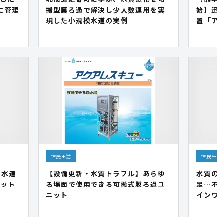
に管理
搬型膜ろ過で解決し少人数運用を実
始】
現した小規模水道の実例
置「
住民生活
住民生
。水道
【設備更新・水質トラブル】あらゆ
水質
ニット
る場面で使用できる可搬式膜ろ過ユ
足…
ニット
イン