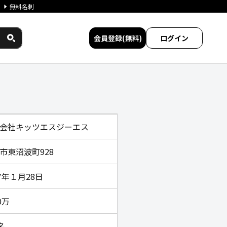
無料名刺
会員登録(無料)
ログイン
間サービス比較
会社キッツエスジーエス
市東沼波町928
47年１月28日
0万
名