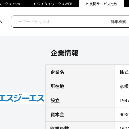
ークス.com
ジチタイワークスWEB
民間サービス比較
へ
詳細検索
企業情報｜ジチタイワークス民
企業情報
企業名
株式
所在地
彦根
設立
19
資本金
903
従業員数
167