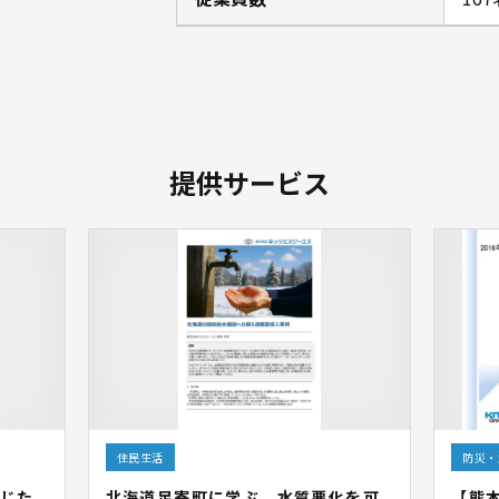
提供サービス
住民生活
防災・
じた
北海道足寄町に学ぶ、水質悪化を可
【熊