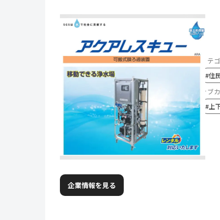
カテ
#
住
サブ
#
上
企業情報を見る