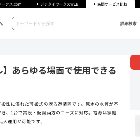
ークス.com
ジチタイワークスWEB
民間サービス比較
へ
詳細検索
らゆる場面で使用できる可搬式膜
ル】あらゆる場面で使用できる
可搬性に優れた可搬式の膜ろ過装置です。原水の水質が不
でき、1台で常設・仮設両方のニーズに対応。電源は家庭
、無人運用が可能です。