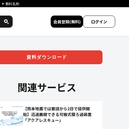
無料名刺
会員登録(無料)
ログイン
ック） | ジチタイワークス民間サ
資料ダウンロード
関連サービス
【熊本地震では要請から2日で提供開
始】迅速展開できる可搬式膜ろ過装置
「アクアレスキュー」