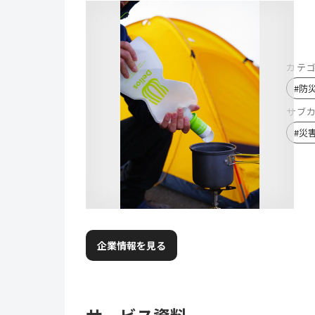
カテ
#
防
サブ
#
災
企業情報を見る