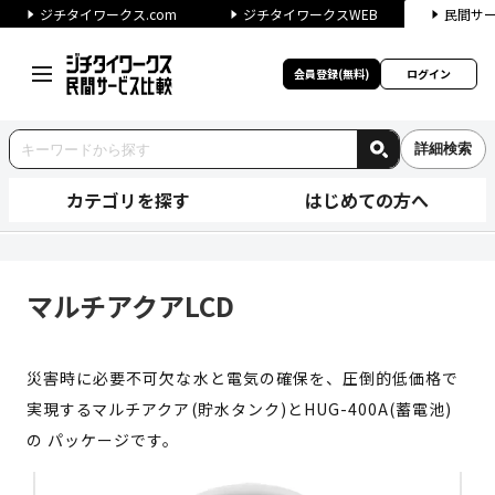
ジチタイワークス.com
ジチタイワークスWEB
民間サ
会員登録(無料)
ログイン
詳細検索
カテゴリを探す
はじめての方へ
マルチアクアLCD | ジチタ
マルチアクアLCD
災害時に必要不可欠な水と電気の確保を、圧倒的低価格で
実現するマルチアクア(貯水タンク)とHUG-400A(蓄電池)
の パッケージです。