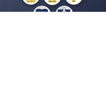
私たちジチタイワークスは、「自治体で働く“コトとヒト”を元気に。」をコンセプ
トに、自治体職員を応援する様々なサービスを展開しています。「ジチタイワーク
ス会員」とは、それらのサービスおよび特典を受けられるメンバーのこと。現役の
自治体職員および地方議会関係者限定で登録（無料）できます。
「ジチタイワークス民間サービス比較」で資料や比較表をダウンロード
行政マガジン「ジチタイワークス」を毎号無料でお届け
業務に役立つセミナーやイベントなど各種サービス情報のご案内
”ジバラ名刺”にサヨナラ！お好みデザインでの名刺作成
会員登録はこちら
自社サービスの掲載を