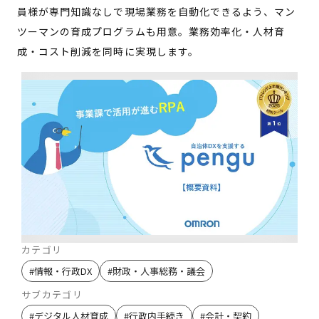
員様が専門知識なしで現場業務を自動化できるよう、マン
ツーマンの育成プログラムも用意。業務効率化・人材育
成・コスト削減を同時に実現します。
カテゴリ
#
情報・行政DX
#
財政・人事総務・議会
サブカテゴリ
#
デジタル人材育成
#
行政内手続き
#
会計・契約