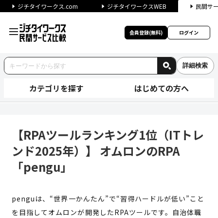
ジチタイワークス.com
ジチタイワークスWEB
民間サ
会員登録(無料)
ログイン
詳細検索
カテゴリを探す
はじめての方へ
【RPAツールランキング1位（I
【RPAツールランキング1位（ITトレ
ンド2025年）】 オムロンのRPA
「pengu」
penguは、“世界一かんたん”で“習得ハードルが低い”こと
を目指してオムロンが開発したRPAツールです。自治体職