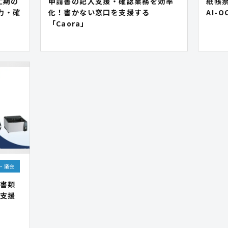
忙期の
申請書の記入支援・確認業務を効率
紙帳
入力・確
化！書かない窓口を支援する
AI-
「Caora」
・議会
書類
支援