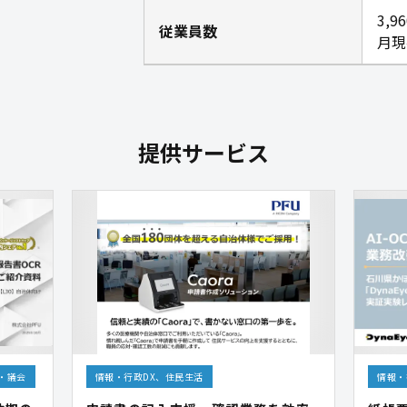
3,
従業員数
月現
提供サービス
・議会
情報・行政DX、住民生活
情報・