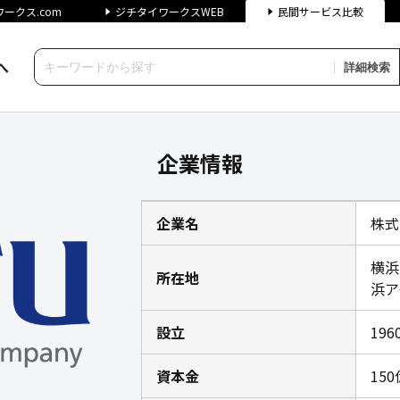
ークス.com
ジチタイワークスWEB
民間サービス比較
へ
詳細検索
チタイワークス民間サービス比較
企業情報
企業名
株式
横浜
所在地
浜ア
設立
19
資本金
15