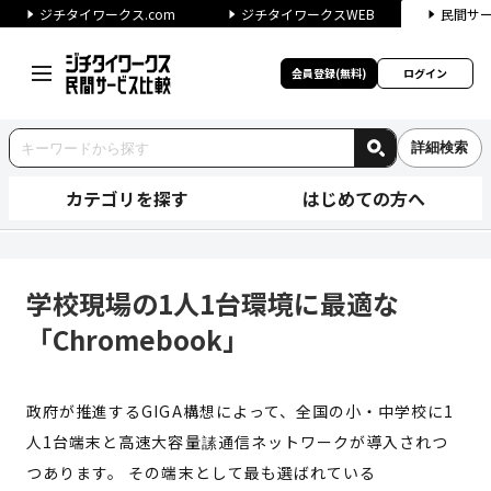
ジチタイワークス.com
ジチタイワークスWEB
民間サ
会員登録(無料)
ログイン
詳細検索
カテゴリを探す
はじめての方へ
学校現場の1人1台環境に最適な「
学校現場の1人1台環境に最適な
「Chromebook」
政府が推進するGIGA構想によって、全国の小・中学校に1
人1台端末と高速大容量䛾通信ネットワークが導入されつ
つあります。 その端末として最も選ばれている