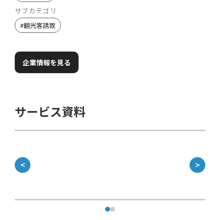
サブカテゴリ
#
観光客誘致
企業情報を見る
サービス資料
資
＜
＞