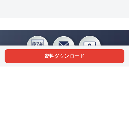
資料ダウンロード
私たちジチタイワークスは、「自治体で働く“コトとヒト”を元気に。」をコンセプ
トに、自治体職員を応援する様々なサービスを展開しています。「ジチタイワーク
ス会員」とは、それらのサービスおよび特典を受けられるメンバーのこと。現役の
自治体職員および地方議会関係者限定で登録（無料）できます。