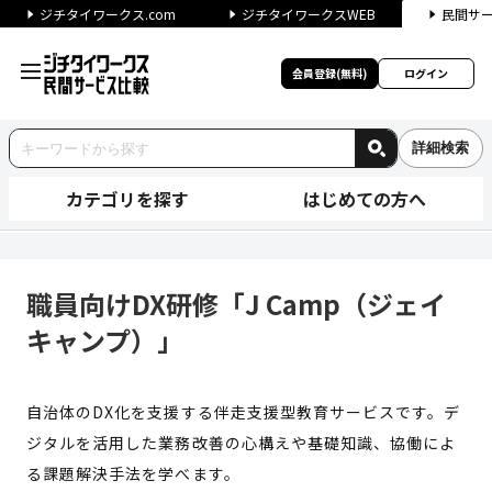
ジチタイワークス.com
ジチタイワークスWEB
民間サ
会員登録(無料)
ログイン
詳細検索
カテゴリを探す
はじめての方へ
職員向けDX研修「J Camp
職員向けDX研修「J Camp（ジェイ
キャンプ）」
自治体のDX化を支援する伴走支援型教育サービスです。デ
ジタルを活用した業務改善の心構えや基礎知識、協働によ
る課題解決手法を学べます。