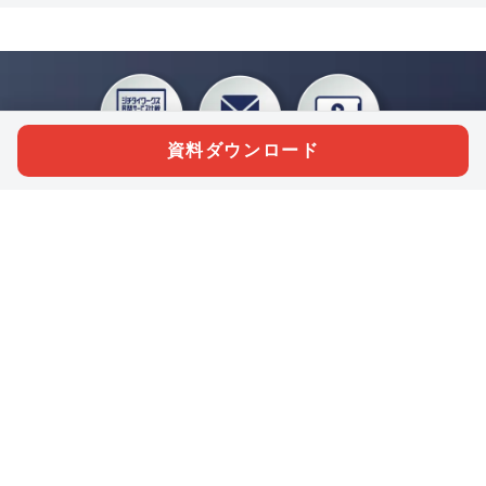
資料ダウンロード
私たちジチタイワークスは、「自治体で働く“コトとヒト”を元気に。」をコンセプ
トに、自治体職員を応援する様々なサービスを展開しています。「ジチタイワーク
ス会員」とは、それらのサービスおよび特典を受けられるメンバーのこと。現役の
自治体職員および地方議会関係者限定で登録（無料）できます。
「ジチタイワークス民間サービス比較」で資料や比較表をダウンロード
行政マガジン「ジチタイワークス」を毎号無料でお届け