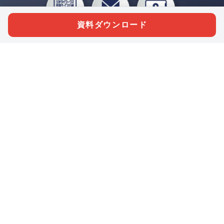
資料ダウンロード
私たちジチタイワークスは、「自治体で働く“コトとヒト”を元気に。」をコンセプ
トに、自治体職員を応援する様々なサービスを展開しています。「ジチタイワーク
ス会員」とは、それらのサービスおよび特典を受けられるメンバーのこと。現役の
自治体職員および地方議会関係者限定で登録（無料）できます。
「ジチタイワークス民間サービス比較」で資料や比較表をダウンロード
行政マガジン「ジチタイワークス」を毎号無料でお届け
業務に役立つセミナーやイベントなど各種サービス情報のご案内
”ジバラ名刺”にサヨナラ！お好みデザインでの名刺作成
会員登録はこちら