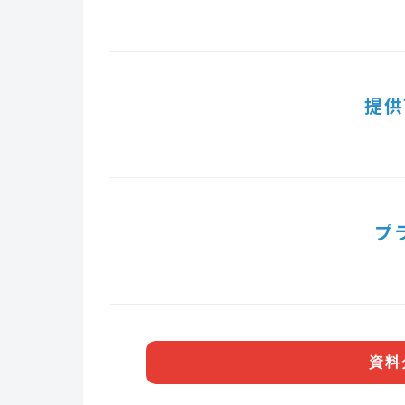
提供
プ
資料