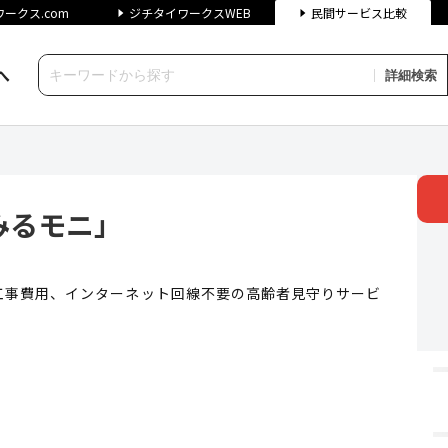
ークス.com
ジチタイワークスWEB
民間サービス比較
へ
詳細検索
」 | ジチタイワークス民間サ
みるモニ」
工事費用、インターネット回線不要の高齢者見守りサービ