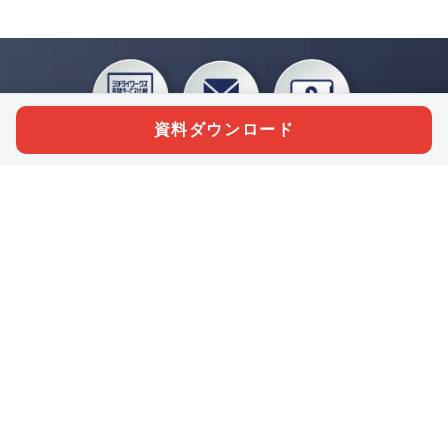
資料ダウンロード
私たちジチタイワークスは、「自治体で働く“コトとヒト”を元気に。」をコンセプ
トに、自治体職員を応援する様々なサービスを展開しています。「ジチタイワーク
ス会員」とは、それらのサービスおよび特典を受けられるメンバーのこと。現役の
自治体職員および地方議会関係者限定で登録（無料）できます。
「ジチタイワークス民間サービス比較」で資料や比較表をダウンロード
行政マガジン「ジチタイワークス」を毎号無料でお届け
業務に役立つセミナーやイベントなど各種サービス情報のご案内