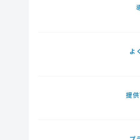
よ
提供
プ