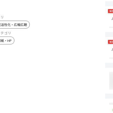
N
ゴリ
域活性化・広報広聴
カテゴリ
報紙・HP
N