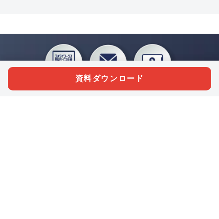
資料ダウンロード
私たちジチタイワークスは、「自治体で働く“コトとヒト”を元気に。」をコンセプ
トに、自治体職員を応援する様々なサービスを展開しています。「ジチタイワーク
ス会員」とは、それらのサービスおよび特典を受けられるメンバーのこと。現役の
自治体職員および地方議会関係者限定で登録（無料）できます。
「ジチタイワークス民間サービス比較」で資料や比較表をダウンロード