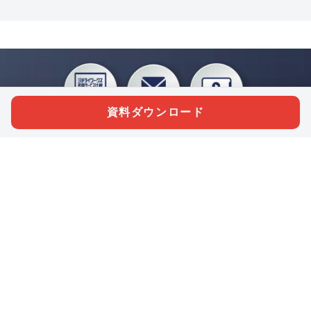
資料ダウンロード
私たちジチタイワークスは、「自治体で働く“コトとヒト”を元気に。」をコンセプ
トに、自治体職員を応援する様々なサービスを展開しています。「ジチタイワーク
ス会員」とは、それらのサービスおよび特典を受けられるメンバーのこと。現役の
自治体職員および地方議会関係者限定で登録（無料）できます。
「ジチタイワークス民間サービス比較」で資料や比較表をダウンロード