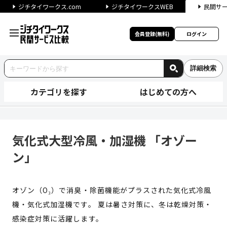
ジチタイワークス.com
ジチタイワークスWEB
民間サ
会員登録(無料)
ログイン
詳細検索
カテゴリを探す
はじめての方へ
気化式大型冷風・加湿機 「オゾ
気化式大型冷風・加湿機 「オゾー
ン」
オゾン（O₃）で消臭・除菌機能がプラスされた気化式冷風
機・気化式加湿機です。 夏は暑さ対策に、冬は乾燥対策・
感染症対策に活躍します。