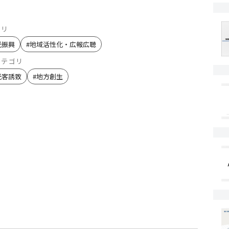
ゴリ
光振興
#
地域活性化・広報広聴
カテゴリ
光客誘致
#
地方創生