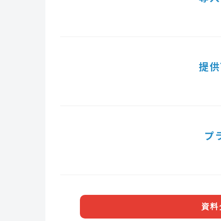
提供
プ
資料