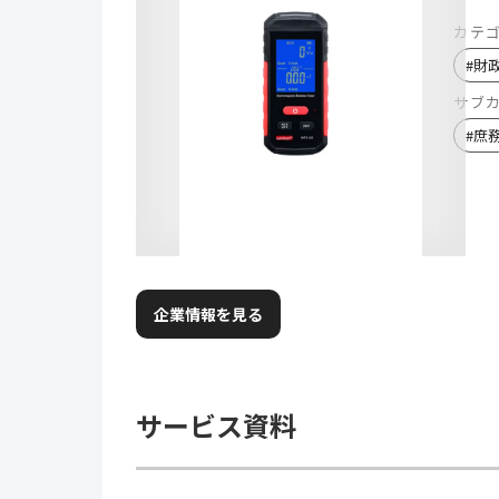
カテ
#
財
サブ
#
庶
企業情報を見る
サービス資料