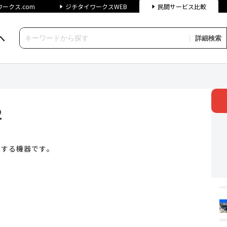
ークス.com
ジチタイワークスWEB
民間サービス比較
へ
詳細検索
| ジチタイワークス民間サービス比
2
出する機器です。