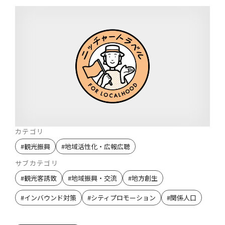
カテゴリ
#
観光振興
#
地域活性化・広報広聴
サブカテゴリ
#
観光客誘致
#
地域振興・交流
#
地方創生
#
インバウンド対策
#
シティプロモーション
#
関係人口