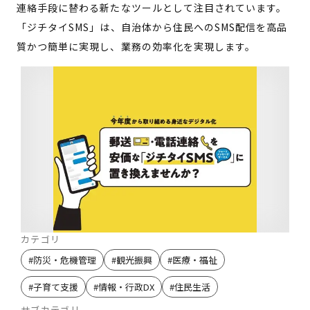
連絡手段に替わる新たなツールとして注目されています。
「ジチタイSMS」は、自治体から住民へのSMS配信を高品
質かつ簡単に実現し、業務の効率化を実現します。
カテゴリ
#
防災・危機管理
#
観光振興
#
医療・福祉
#
子育て支援
#
情報・行政DX
#
住民生活
サブカテゴリ