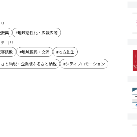
ゴリ
光振興
#
地域活性化・広報広聴
カテゴリ
光客誘致
#
地域振興・交流
#
地方創生
るさと納税・企業版ふるさと納税
#
シティプロモーション