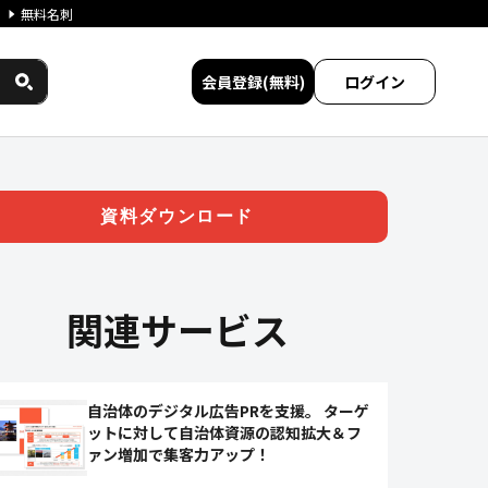
無料名刺
会員登録(無料)
ログイン
ment Ads」 | ジチタイワ
資料ダウンロード
関連サービス
自治体のデジタル広告PRを支援。 ターゲ
ットに対して自治体資源の認知拡大＆フ
ァン増加で集客力アップ！