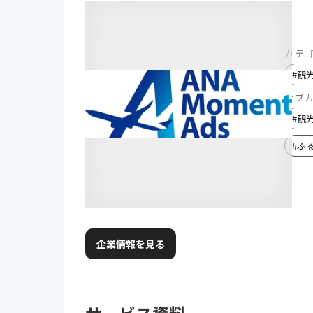
カテ
#
観
サブ
#
観
#
ふ
企業情報を見る