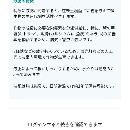
液肥の特徴
籾殻に液肥が付着すると、在来土壌菌に栄養を与えて微
生物の生理代謝を活性化させます。
作物の成長に必要な栄養素を分泌供給し、特に、蟹の甲
羅(キトサン)、魚骨(カルシウム)、魚皮(ミネラル)の栄養
素を補給するため、病気・害虫に強いです。
2価鉄などの成分も入っているため、蛍光灯などの人工
光でも室内環境で作物が生育できます。
液肥によって根がしっかりするため、水やりは通常の7
5％で済みます。
液肥は無味無臭で、日陰常温では約1年間保存可能です。
ログインすると続きを確認できます