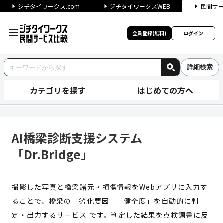
ジチタイワークス.com
ジチタイワークスWEB
民間サ
会員登録(無料)
ログイン
詳細検索
カテゴリを探す
はじめての方へ
AI橋梁診断支援システム「Dr.B
AI橋梁診断支援システム
「Dr.Bridge」
撮影した写真と橋梁諸元・損傷情報をWebアプリに入力す
ることで、橋梁の「劣化要因」「健全度」を自動的に判
定・出力するサービス です。判定した結果を点検調書に反