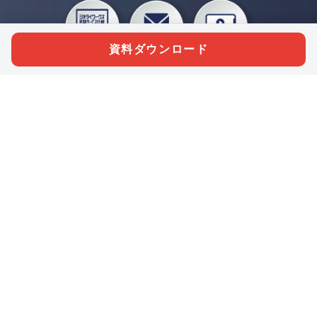
資料ダウンロード
私たちジチタイワークスは、「自治体で働く“コトとヒト”を元気に。」をコンセプ
トに、自治体職員を応援する様々なサービスを展開しています。「ジチタイワーク
ス会員」とは、それらのサービスおよび特典を受けられるメンバーのこと。現役の
自治体職員および地方議会関係者限定で登録（無料）できます。
「ジチタイワークス民間サービス比較」で資料や比較表をダウンロード
行政マガジン「ジチタイワークス」を毎号無料でお届け
業務に役立つセミナーやイベントなど各種サービス情報のご案内
”ジバラ名刺”にサヨナラ！お好みデザインでの名刺作成
会員登録はこちら