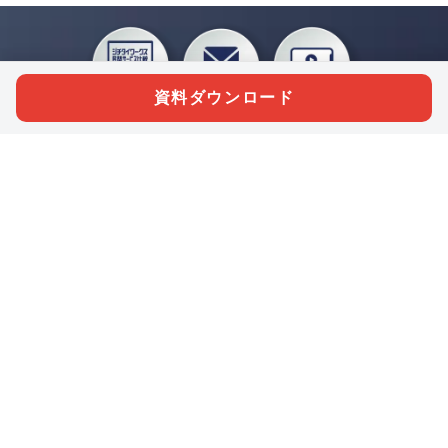
資料ダウンロード
私たちジチタイワークスは、「自治体で働く“コトとヒト”を元気に。」をコンセプ
トに、自治体職員を応援する様々なサービスを展開しています。「ジチタイワーク
ス会員」とは、それらのサービスおよび特典を受けられるメンバーのこと。現役の
自治体職員および地方議会関係者限定で登録（無料）できます。
「ジチタイワークス民間サービス比較」で資料や比較表をダウンロード
行政マガジン「ジチタイワークス」を毎号無料でお届け
業務に役立つセミナーやイベントなど各種サービス情報のご案内
”ジバラ名刺”にサヨナラ！お好みデザインでの名刺作成