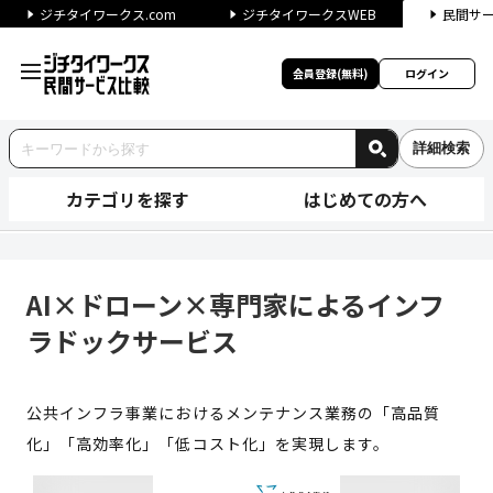
ジチタイワークス.com
ジチタイワークスWEB
民間サ
会員登録(無料)
ログイン
詳細検索
カテゴリを探す
はじめての方へ
AI×ドローン×専門家によるイ
AI×ドローン×専門家によるインフ
ラドックサービス
公共インフラ事業におけるメンテナンス業務の「高品質
化」「高効率化」「低コスト化」を実現します。