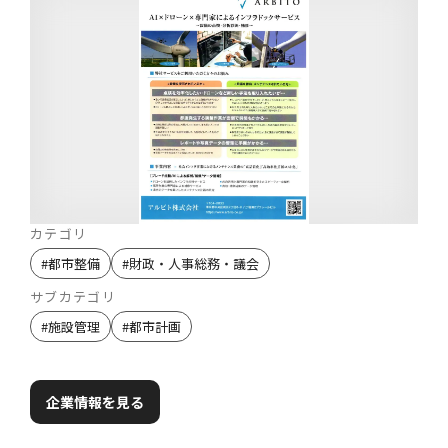
カテゴリ
#
都市整備
#
財政・人事総務・議会
サブカテゴリ
#
施設管理
#
都市計画
企業情報を見る