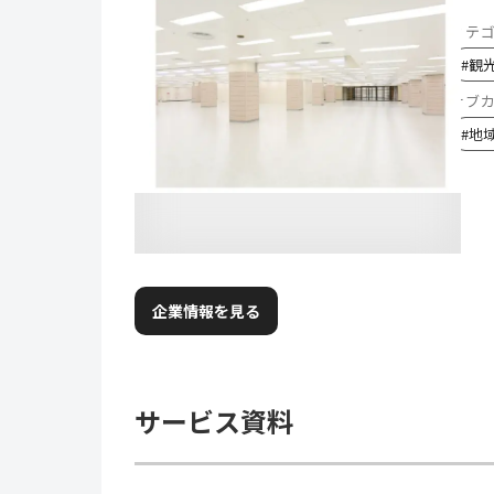
カテ
#
観
サブ
#
地
企業情報を見る
サービス資料