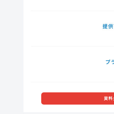
提供
プ
資料