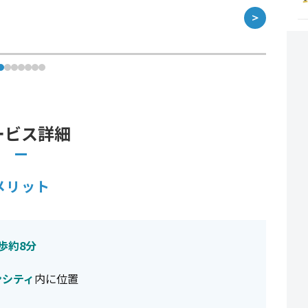
＞
ービス詳細
メリット
歩約8分
ンシティ
内に位置