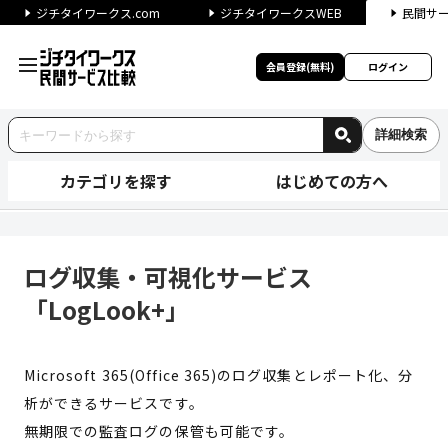
ジチタイワークス.com
ジチタイワークスWEB
民間サ
会員登録(無料)
ログイン
詳細検索
カテゴリを探す
はじめての方へ
ログ収集・可視化サービス「Log
ログ収集・可視化サービス
「LogLook+」
Microsoft 365(Office 365)のログ収集とレポート化、分
析ができるサービスです。
無期限での監査ログの保管も可能です。