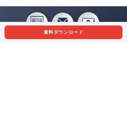
資料ダウンロード
私たちジチタイワークスは、「自治体で働く“コトとヒト”を元気に。」をコンセプ
トに、自治体職員を応援する様々なサービスを展開しています。「ジチタイワーク
ス会員」とは、それらのサービスおよび特典を受けられるメンバーのこと。現役の
自治体職員および地方議会関係者限定で登録（無料）できます。
「ジチタイワークス民間サービス比較」で資料や比較表をダウンロード
行政マガジン「ジチタイワークス」を毎号無料でお届け
業務に役立つセミナーやイベントなど各種サービス情報のご案内
”ジバラ名刺”にサヨナラ！お好みデザインでの名刺作成