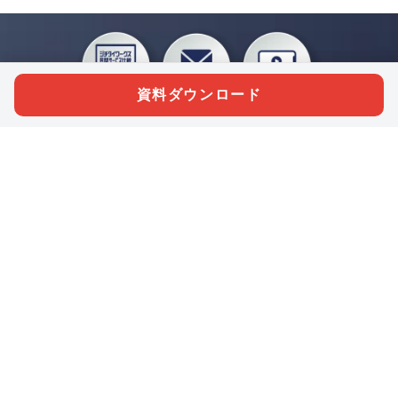
資料ダウンロード
私たちジチタイワークスは、「自治体で働く“コトとヒト”を元気に。」をコンセプ
トに、自治体職員を応援する様々なサービスを展開しています。「ジチタイワーク
ス会員」とは、それらのサービスおよび特典を受けられるメンバーのこと。現役の
自治体職員および地方議会関係者限定で登録（無料）できます。
「ジチタイワークス民間サービス比較」で資料や比較表をダウンロード
行政マガジン「ジチタイワークス」を毎号無料でお届け
業務に役立つセミナーやイベントなど各種サービス情報のご案内
”ジバラ名刺”にサヨナラ！お好みデザインでの名刺作成