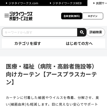
ジチタイワークス.com
ジチタイワークスWEB
民間サ
会員登録(無料)
ログイン
詳細検索
カテゴリを探す
はじめての方へ
医療・福祉（病院・高齢者施設
医療・福祉（病院・高齢者施設等）
向けカーテン【アースプラスカーテ
ン】
カーテンに付着した細菌やウイルスを吸着、分解させ、臭
い(細菌由来)も軽減します。目に見えない安心でサポート