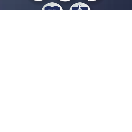
私たちジチタイワークスは、「自治体で働く“コトとヒト”を元気に。」をコンセプ
トに、自治体職員を応援する様々なサービスを展開しています。「ジチタイワーク
ス会員」とは、それらのサービスおよび特典を受けられるメンバーのこと。現役の
自治体職員および地方議会関係者限定で登録（無料）できます。
「ジチタイワークス民間サービス比較」で資料や比較表をダウンロード
行政マガジン「ジチタイワークス」を毎号無料でお届け
業務に役立つセミナーやイベントなど各種サービス情報のご案内
”ジバラ名刺”にサヨナラ！お好みデザインでの名刺作成
会員登録はこちら
自社サービスの掲載を
希望される企業様はこちら