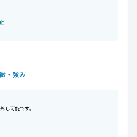
止
徴・強み
り外し可能です。