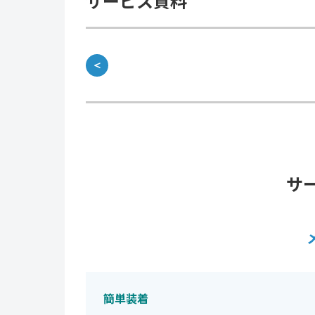
サービス資料
＜
サ
簡単装着