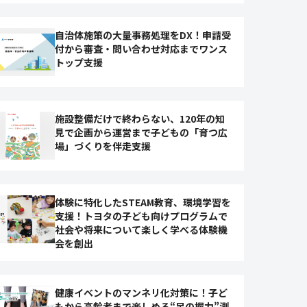
自治体施策の大量事務処理をDX！申請受
付から審査・問い合わせ対応までワンス
トップ支援
施設整備だけで終わらない、120年の知
見で企画から運営まで子どもの「育つ広
場」づくりを伴走支援
体験に特化したSTEAM教育、環境学習を
支援！トヨタの子ども向けプログラムで
社会や将来について楽しく学べる体験機
会を創出
健康イベントのマンネリ化対策に！子ど
もから高齢者まで楽しめる“足の握力”測