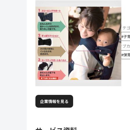
カテ
#
子
サブ
#
保
企業情報を見る