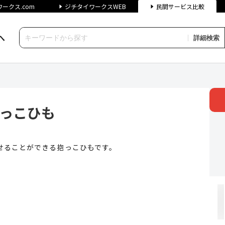
ークス.com
ジチタイワークスWEB
民間サービス比較
へ
詳細検索
も | ジチタイワークス民間サ
抱っこひも
せることができる抱っこひもです。