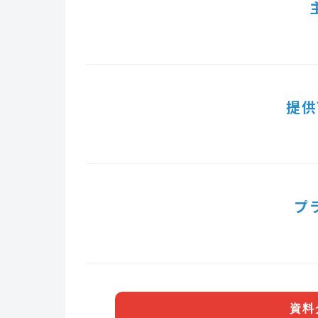
提供
プ
資料