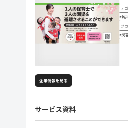
カテ
#
防
サブ
#
災
企業情報を見る
サービス資料